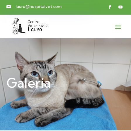
lauro@hospitalvet.com

Galería